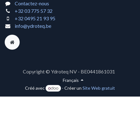
Contactez-nous
+32 03 775 57 32
+32 0495 21 93 95
info@ydroteq.be
Copyright © Ydroteq NV - BE0441861031
Français
Créé avec
- Créer un
Site Web gratuit